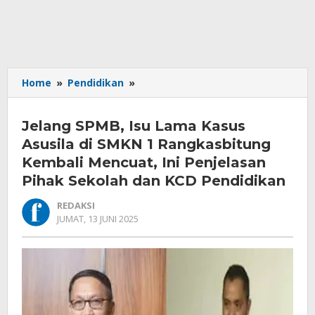
Jelang
Home
»
Pendidikan
»
SPMB,
Isu
Jelang SPMB, Isu Lama Kasus
Lama
Kasus
Asusila di SMKN 1 Rangkasbitung
Asusila
Kembali Mencuat, Ini Penjelasan
di
Pihak Sekolah dan KCD Pendidikan
SMKN
1
REDAKSI
Rangkasbitung
OLEH
JUMAT, 13 JUNI 2025
Kembali
REDAKSI
Mencuat,
Ini
Penjelasan
Pihak
Sekolah