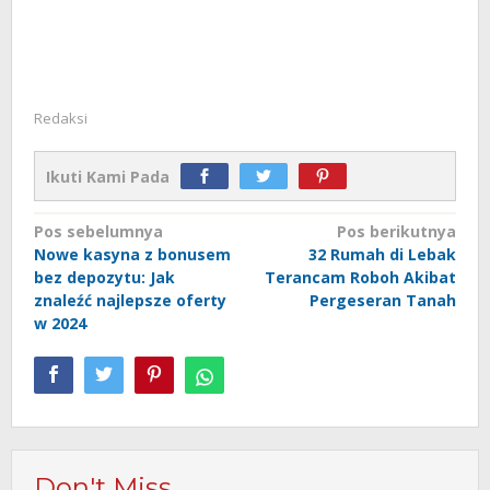
Redaksi
Ikuti Kami Pada
Navigasi
Pos sebelumnya
Pos berikutnya
Nowe kasyna z bonusem
32 Rumah di Lebak
pos
bez depozytu: Jak
Terancam Roboh Akibat
znaleźć najlepsze oferty
Pergeseran Tanah
w 2024
Don't Miss