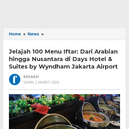
Jelajah
Home
»
News
»
100
Menu
Jelajah 100 Menu Iftar: Dari Arabian
Iftar:
Dari
hingga Nusantara di Days Hotel &
Arabian
Suites by Wyndham Jakarta Airport
hingga
Nusantara
REDAKSI
di
OLEH
SENIN, 2 MARET 2026
REDAKSI
Days
Hotel
&
Suites
by
Wyndham
Jakarta