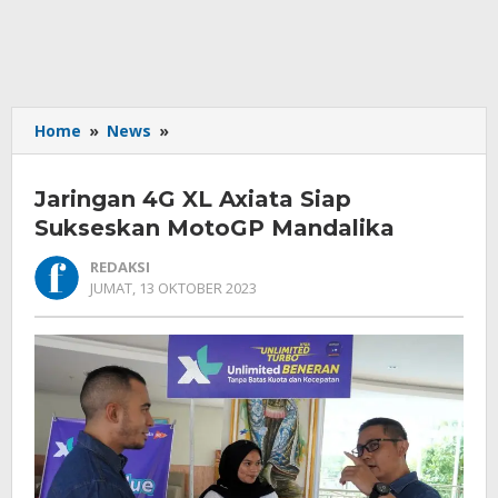
Jaringan
Home
»
News
»
4G
XL
Jaringan 4G XL Axiata Siap
Axiata
Siap
Sukseskan MotoGP Mandalika
Sukseskan
REDAKSI
MotoGP
OLEH
JUMAT, 13 OKTOBER 2023
Mandalika
REDAKSI