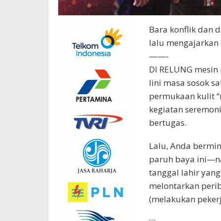
Bara konflik dan d
lalu mengajarkan 
——-
DI RELUNG mesin p
lini masa sosok s
permukaan kulit “
kegiatan seremoni
bertugas.
Lalu, Anda bermim
paruh baya ini—n
tanggal lahir yang
melontarkan perib
(melakukan pekerja