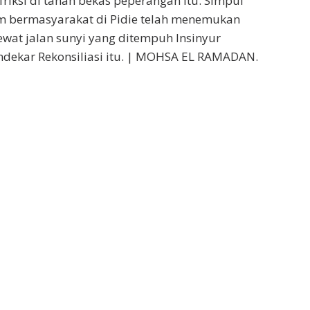
friksi di tanah bekas peperangan itu. Simpul
 bermasyarakat di Pidie telah menemukan
lewat jalan sunyi yang ditempuh Insinyur
ndekar Rekonsiliasi itu. | MOHSA EL RAMADAN.