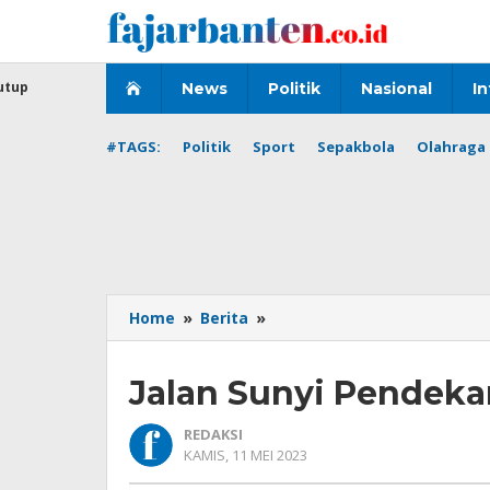
Lewati
ke
konten
utup
News
Politik
Nasional
In
#TAGS:
Politik
Sport
Sepakbola
Olahraga 
Jalan
Home
»
Berita
»
Sunyi
Pendekar
Jalan Sunyi Pendekar
Rekonsiliasi
REDAKSI
OLEH
KAMIS, 11 MEI 2023
REDAKSI