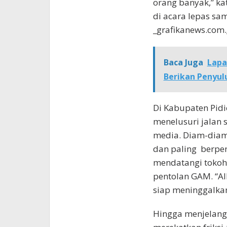
orang banyak,” ka
di acara lepas sam
_grafikanews.com.
Baca Juga
Lapa
Berikan Penyu
Di Kabupaten Pidi
menelusuri jalan
media. Diam-diam
dan paling berpe
mendatangi tokoh 
pentolan GAM. “Al
siap meninggalkan
Hingga menjelang 