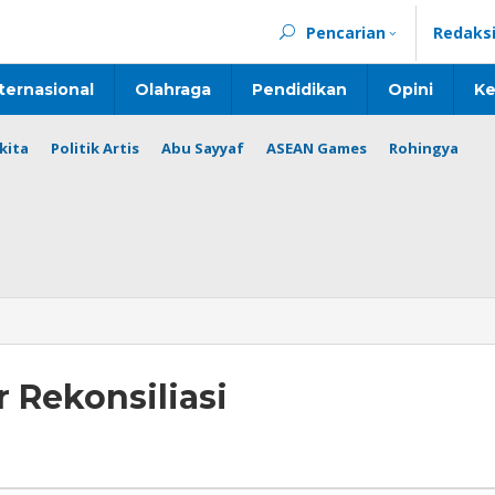
Pencarian
Redaks
ternasional
Olahraga
Pendidikan
Opini
Ke
kita
Politik Artis
Abu Sayyaf
ASEAN Games
Rohingya
 Rekonsiliasi