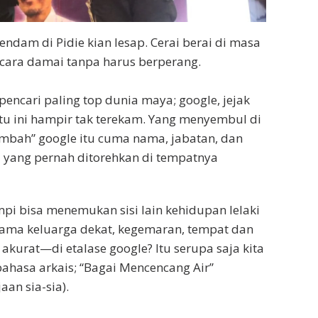
endam di Pidie kian lesap. Cerai berai di masa
cara damai tanpa harus berperang.
encari paling top dunia maya; google, jejak
atu ini hampir tak terekam. Yang menyembul di
mbah” google itu cuma nama, jabatan, dan
 yang pernah ditorehkan di tempatnya
pi bisa menemukan sisi lain kehidupan lelaki
ama keluarga dekat, kegemaran, tempat dan
 akurat—di etalase google? Itu serupa saja kita
ahasa arkais; “Bagai Mencencang Air”
an sia-sia).