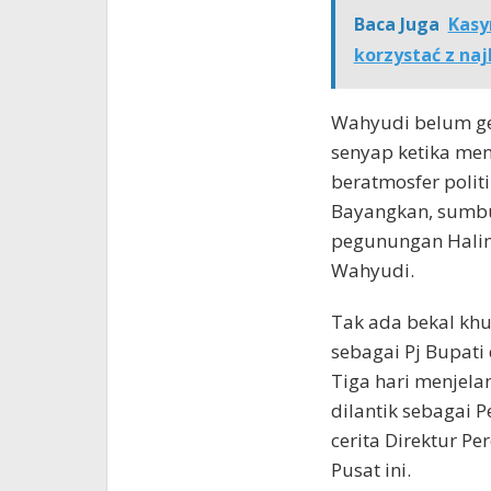
Baca Juga
Kasy
korzystać z naj
Wahyudi belum gen
senyap ketika men
beratmosfer politi
Bayangkan, sumbu 
pegunungan Halimu
Wahyudi.
Tak ada bekal kh
sebagai Pj Bupati
Tiga hari menjela
dilantik sebagai P
cerita Direktur P
Pusat ini.