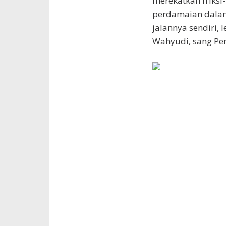
merekatkan friksi-
perdamaian dalam
jalannya sendiri, 
Wahyudi, sang Pe