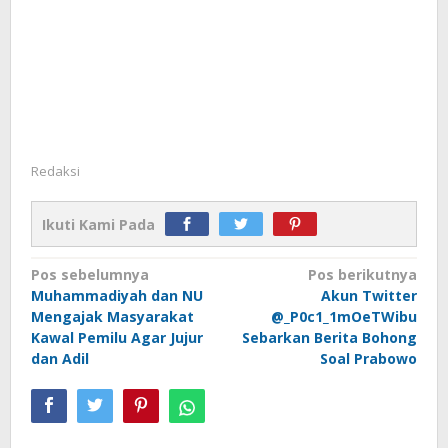
Redaksi
Ikuti Kami Pada
Navigasi
Pos sebelumnya
Pos berikutnya
Muhammadiyah dan NU
Akun Twitter
pos
Mengajak Masyarakat
@_P0c1_1mOeTWibu
Kawal Pemilu Agar Jujur
Sebarkan Berita Bohong
dan Adil
Soal Prabowo