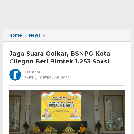
Jaga
Home
»
News
»
Suara
Golkar,
Jaga Suara Golkar, BSNPG Kota
BSNPG
Kota
Cilegon Beri Bimtek 1.253 Saksi
Cilegon
REDAKSI
Beri
OLEH
SABTU, 10 FEBRUARI 2024
Bimtek
REDAKSI
1.253
Saksi