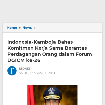
Indonesia-
Home
»
News
»
Kamboja
Bahas
Indonesia-Kamboja Bahas
Komitmen
Kerja
Komitmen Kerja Sama Berantas
Sama
Perdagangan Orang dalam Forum
Berantas
DGICM ke-26
Perdagangan
Orang
REDAKSI
dalam
OLEH
SABTU, 12 AGUSTUS 2023
Forum
REDAKSI
DGICM
ke-
26