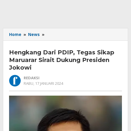
Hengkang
Home
»
News
»
Dari
PDIP,
Hengkang Dari PDIP, Tegas Sikap
Tegas
Sikap
Maruarar Sirait Dukung Presiden
Maruarar
Jokowi
Sirait
Dukung
REDAKSI
Presiden
OLEH
RABU, 17 JANUARI 2024
REDAKSI
Jokowi