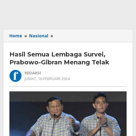
Hasil
Home
»
Nasional
»
Semua
Lembaga
Hasil Semua Lembaga Survei,
Survei,
Prabowo-
Prabowo-Gibran Menang Telak
Gibran
REDAKSI
Menang
OLEH
JUMAT, 16 FEBRUARI 2024
Telak
REDAKSI