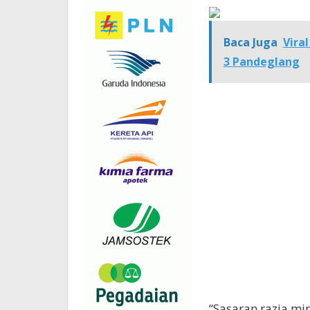
Baca Juga
Vira
3 Pandeglang
“Sasaran razia mir