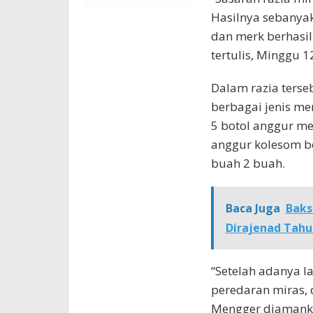
Hasilnya sebanyak
dan merk berhasi
tertulis, Minggu 1
Dalam razia terse
berbagai jenis me
5 botol anggur mer
anggur kolesom be
buah 2 buah.
Baca Juga
Baks
Dirajenad Tahu
“Setelah adanya l
peredaran miras, 
Mengger diamanka