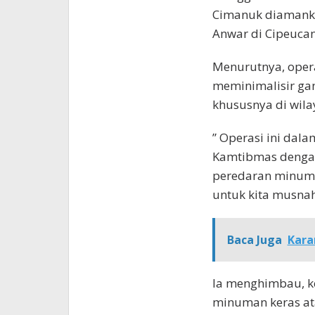
Cimanuk diamankan
Anwar di Cipeucan
Menurutnya, opera
meminimalisir ga
khususnya di wil
” Operasi ini dal
Kamtibmas denga
peredaran minuma
untuk kita musnah
Baca Juga
Kara
Ia menghimbau, k
minuman keras at