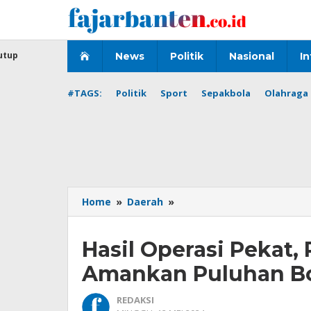
Lewati
ke
konten
utup
News
Politik
Nasional
In
#TAGS:
Politik
Sport
Sepakbola
Olahraga 
Hasil
Home
»
Daerah
»
Operasi
Pekat,
Hasil Operasi Pekat,
Polres
Pandeglang
Amankan Puluhan Bo
Berhasil
Amankan
REDAKSI
Puluhan