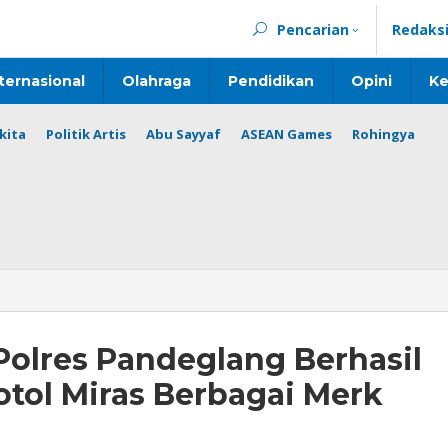
Pencarian
Redaks
ternasional
Olahraga
Pendidikan
Opini
Ke
kita
Politik Artis
Abu Sayyaf
ASEAN Games
Rohingya
 Polres Pandeglang Berhasil
tol Miras Berbagai Merk