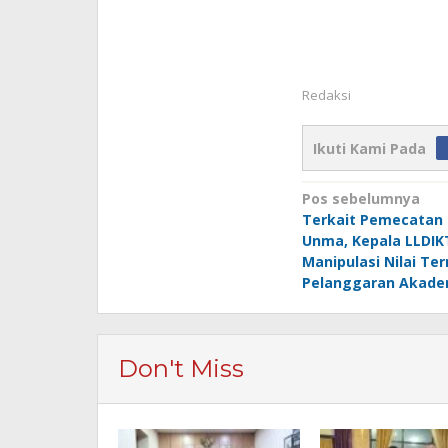
Redaksi
Ikuti Kami Pada
Navigasi
Pos sebelumnya
Terkait Pemecatan
pos
Unma, Kepala LLDIKT
Manipulasi Nilai Te
Pelanggaran Akade
Don't Miss