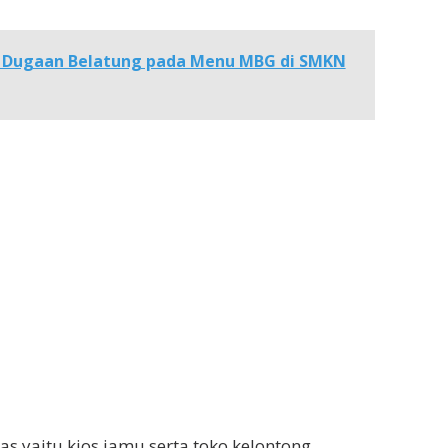
l Dugaan Belatung pada Menu MBG di SMKN
as yaitu kios jamu serta toko kelontong.