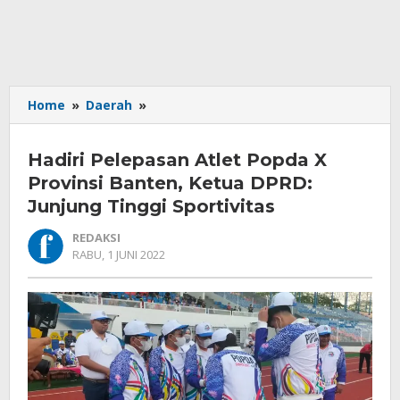
Hadiri
Home
»
Daerah
»
Pelepasan
Atlet
Hadiri Pelepasan Atlet Popda X
Popda
X
Provinsi Banten, Ketua DPRD:
Provinsi
Junjung Tinggi Sportivitas
Banten,
Ketua
REDAKSI
DPRD:
OLEH
RABU, 1 JUNI 2022
REDAKSI
Junjung
Tinggi
Sportivitas