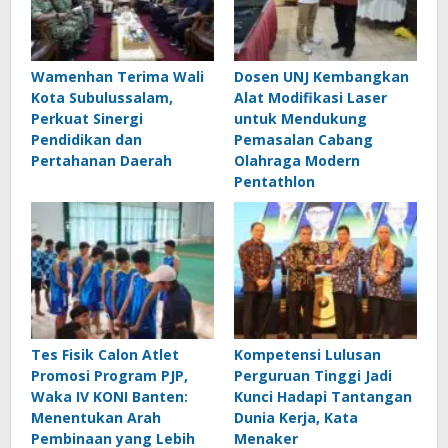
Wamenhan Terima Wali
Dosen UNJ Kembangkan
Kota Subulussalam,
Alat Modifikasi Laser
Perkuat Sinergi
untuk Mendukung
Pendidikan dan
Pemasalan Cabang
Pertahanan Daerah
Olahraga Modern
Pentathlon
Tes Fisik Calon Atlet
Kompetensi Lulusan
Promosi Program PJP,
Perguruan Tinggi Jadi
Waka IV KONI Banten:
Kunci Hadapi Tantangan
Menentukan Arah
Dunia Kerja, Kata
Pembinaan yang Lebih
Menaker