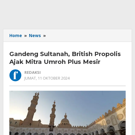
Gandeng
Home
»
News
»
Sultanah,
British
Gandeng Sultanah, British Propolis
Propolis
Ajak
Ajak Mitra Umroh Plus Mesir
Mitra
REDAKSI
Umroh
OLEH
JUMAT, 11 OKTOBER 2024
Plus
REDAKSI
Mesir