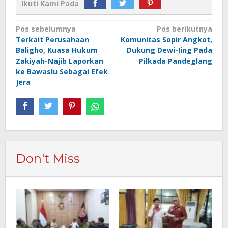
Ikuti Kami Pada
Navigasi
Pos sebelumnya
Pos berikutnya
Terkait Perusahaan
Komunitas Sopir Angkot,
pos
Baligho, Kuasa Hukum
Dukung Dewi-Iing Pada
Zakiyah-Najib Laporkan
Pilkada Pandeglang
ke Bawaslu Sebagai Efek
Jera
Don't Miss