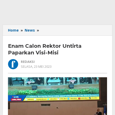
Enam
Home
»
News
»
Calon
Rektor
Enam Calon Rektor Untirta
Untirta
Paparkan
Paparkan Visi-Misi
Visi-
REDAKSI
Misi
OLEH
SELASA, 23 MEI 2023
REDAKSI