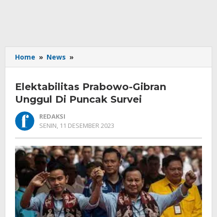
Elektabilitas
Home
»
News
»
Prabowo-
Gibran
Elektabilitas Prabowo-Gibran
Unggul
Di
Unggul Di Puncak Survei
Puncak
REDAKSI
Survei
OLEH
SENIN, 11 DESEMBER 2023
REDAKSI