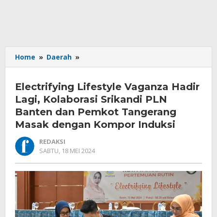
Electrifying
Home
»
Daerah
»
Lifestyle
Vaganza
Electrifying Lifestyle Vaganza Hadir
Hadir
Lagi,
Lagi, Kolaborasi Srikandi PLN
Kolaborasi
Banten dan Pemkot Tangerang
Srikandi
Masak dengan Kompor Induksi
PLN
Banten
REDAKSI
dan
OLEH
SABTU, 18 MEI 2024
Pemkot
REDAKSI
Tangerang
Masak
dengan
Kompor
Induksi