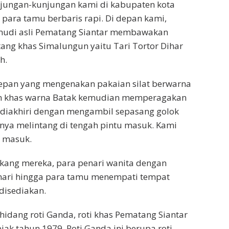
njungan-kunjungan kami di kabupaten kota
para tamu berbaris rapi. Di depan kami,
udi asli Pematang Siantar membawakan
tang khas Simalungun yaitu Tari Tortor Dihar
h.
pan yang mengenakan pakaian silat berwarna
m khas warna Batak kemudian memperagakan
n diakhiri dengan mengambil sepasang golok
nya melintang di tengah pintu masuk. Kami
n masuk.
kang mereka, para penari wanita dengan
nari hingga para tamu menempati tempat
disediakan.
rhidang roti Ganda, roti khas Pematang Siantar
jak tahun 1979. Roti Ganda ini berupa roti