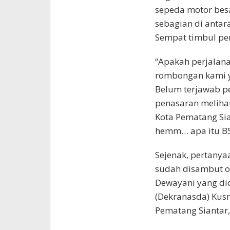
sepeda motor besar
sebagian di antar
Sempat timbul pe
“Apakah perjalanan
rombongan kami y
Belum terjawab pe
penasaran melihat
Kota Pematang Sia
hemm… apa itu B
Sejenak, pertanya
sudah disambut ol
Dewayani yang di
(Dekranasda) Kusm
Pematang Siantar