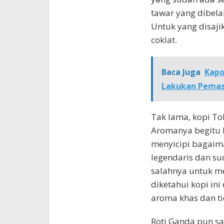
tawar yang dibel
Untuk yang disaji
coklat.
Baca Juga
Kapo
Lakukan Pemas
Tak lama, kopi To
Aromanya begitu k
menyicipi bagaima
legendaris dan su
salahnya untuk me
diketahui kopi in
aroma khas dan t
Roti Ganda pun s