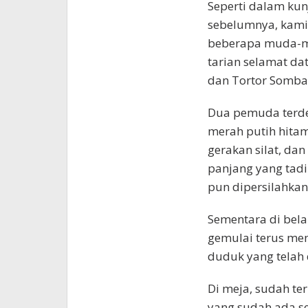
Seperti dalam ku
sebelumnya, kami 
beberapa muda-m
tarian selamat da
dan Tortor Somba
Dua pemuda terde
merah putih hita
gerakan silat, da
panjang yang tadi
pun dipersilahka
Sementara di bela
gemulai terus me
duduk yang telah 
Di meja, sudah te
yang sudah ada se