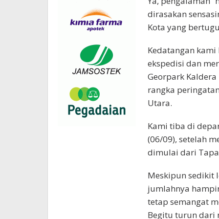
Ya, pengalaman “n
dirasakan sensasi
Kota yang bertugu
Kedatangan kami k
ekspedisi dan mer
Georpark Kaldera
rangka peringatan
Utara.
Kami tiba di depa
(06/09), setelah 
dimulai dari Tapa
Meskipun sedikit 
jumlahnya hampir
tetap semangat men
Begitu turun dari 