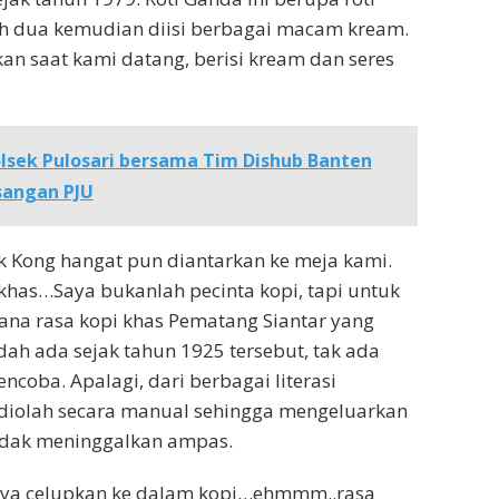
ah dua kemudian diisi berbagai macam kream.
kan saat kami datang, berisi kream dan seres
lsek Pulosari bersama Tim Dishub Banten
angan PJU
k Kong hangat pun diantarkan ke meja kami.
has…Saya bukanlah pecinta kopi, tapi untuk
na rasa kopi khas Pematang Siantar yang
dah ada sejak tahun 1925 tersebut, tak ada
ncoba. Apalagi, dari berbagai literasi
i diolah secara manual sehingga mengeluarkan
idak meninggalkan ampas.
aya celupkan ke dalam kopi…ehmmm..rasa