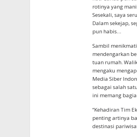
rotinya yang mani
Sesekali, saya se
Dalam sekejap, se
pun habis…
Sambil menikmati
mendengarkan ber
tuan rumah. Walik
mengaku mengapre
Media Siber Indon
sebagai salah sat
ini memang bagian
“Kehadiran Tim Ek
penting artinya b
destinasi pariwis