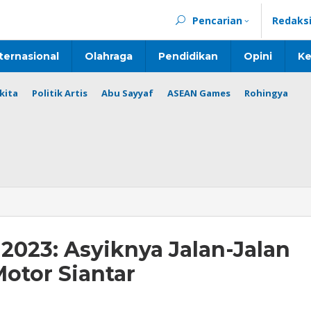
Pencarian
Redaks
ternasional
Olahraga
Pendidikan
Opini
Ke
kita
Politik Artis
Abu Sayyaf
ASEAN Games
Rohingya
2023: Asyiknya Jalan-Jalan
otor Siantar