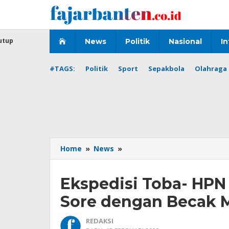
Lewati
ke
konten
utup
News
Politik
Nasional
In
#TAGS:
Politik
Sport
Sepakbola
Olahraga 
Ekspedisi
Home
»
News
»
Toba-
HPN
Ekspedisi Toba- HPN 
2023:
Asyiknya
Sore dengan Becak M
Jalan-
Jalan
REDAKSI
Sore