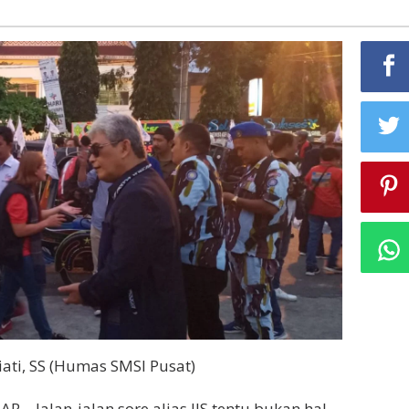
ati, SS (Humas SMSI Pusat)
– Jalan-jalan sore alias JJS tentu bukan hal