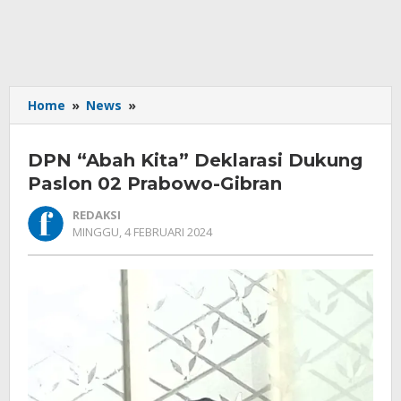
DPN
Home
»
News
»
"Abah
Kita"
DPN “Abah Kita” Deklarasi Dukung
Deklarasi
Dukung
Paslon 02 Prabowo-Gibran
Paslon
REDAKSI
02
OLEH
MINGGU, 4 FEBRUARI 2024
Prabowo-
REDAKSI
Gibran