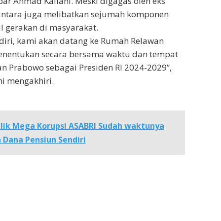
apar Ahmad Kailani. Meski digagas oleh eks
usantara juga melibatkan sejumah komponen
l gerakan di masyarakat.
rdiri, kami akan datang ke Rumah Relawan
nentukan secara bersama waktu dan tempat
n Prabowo sebagai Presiden RI 2024-2029”,
i mengakhiri.
alik Mega Korupsi ASABRI Sudah waktunya
 Dana Pensiun Sendiri