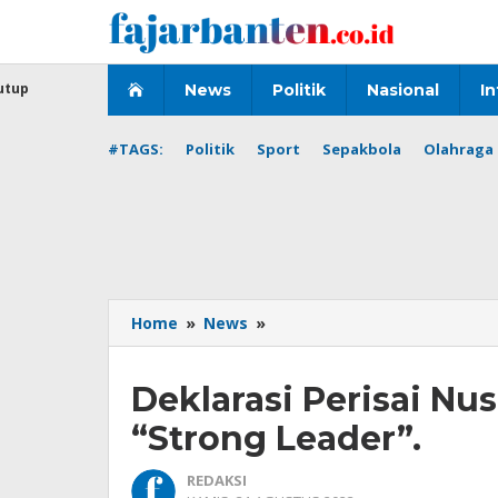
Lewati
ke
konten
utup
News
Politik
Nasional
In
#TAGS:
Politik
Sport
Sepakbola
Olahraga 
Deklarasi
Home
»
News
»
Perisai
Nusantara:
Deklarasi Perisai N
Kita
membutuhkan
“Strong Leader”.
“Strong
Leader”.
REDAKSI