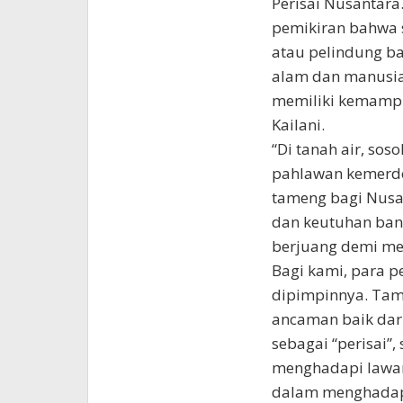
Perisai Nusantara.
pemikiran bahwa s
atau pelindung ba
alam dan manusia
memiliki kemamp
Kailani.
“Di tanah air, sos
pahlawan kemerde
tameng bagi Nusa
dan keutuhan bang
berjuang demi me
Bagi kami, para p
dipimpinnya. Tam
ancaman baik dari
sebagai “perisai”,
menghadapi lawan
dalam menghadapi 