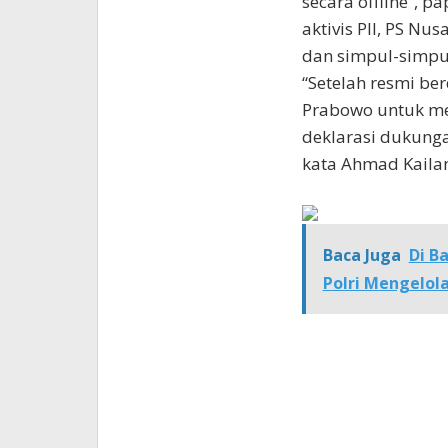
secara offline”, p
aktivis PII, PS N
dan simpul-simpu
“Setelah resmi be
Prabowo untuk me
deklarasi dukunga
kata Ahmad Kailan
Baca Juga
Di B
Polri Mengelola