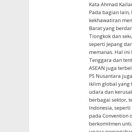
Kata Ahmad Kailan
Pada bagian lain,
kekhawatiran meng
Barat yang berdam
Tiongkok dan seku
seperti Jepang da
memanas. Hal ini
Tenggara dan tent
ASEAN juga terbel
PS Nusantara jug
iklim global yang 
udara dan kerusa
berbagai sektor, 
Indonesia, sepert
pada Convention of
berkomitmen untu
upaya pencegahan