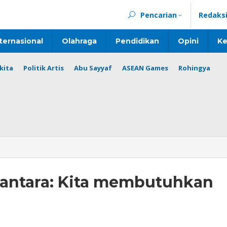
Pencarian
Redaks
ternasional
Olahraga
Pendidikan
Opini
Ke
kita
Politik Artis
Abu Sayyaf
ASEAN Games
Rohingya
usantara: Kita membutuhkan