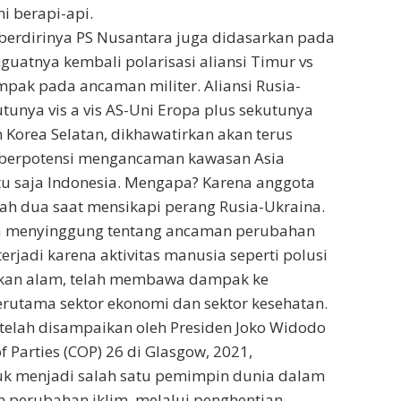
i berapi-api.
 berdirinya PS Nusantara juga didasarkan pada
uatnya kembali polarisasi aliansi Timur vs
pak pada ancaman militer. Aliansi Rusia-
tunya vis a vis AS-Uni Eropa plus sekutunya
n Korea Selatan, dikhawatirkan akan terus
 berpotensi mengancaman kawasan Asia
u saja Indonesia. Mengapa? Karena anggota
ah dua saat mensikapi perang Rusia-Ukraina.
a menyinggung tentang ancaman perubahan
terjadi karena aktivitas manusia seperti polusi
kan alam, telah membawa dampak ke
terutama sektor ekonomi dan sektor kesehatan.
i telah disampaikan oleh Presiden Joko Widodo
 Parties (COP) 26 di Glasgow, 2021,
k menjadi salah satu pemimpin dunia dalam
 perubahan iklim, melalui penghentian