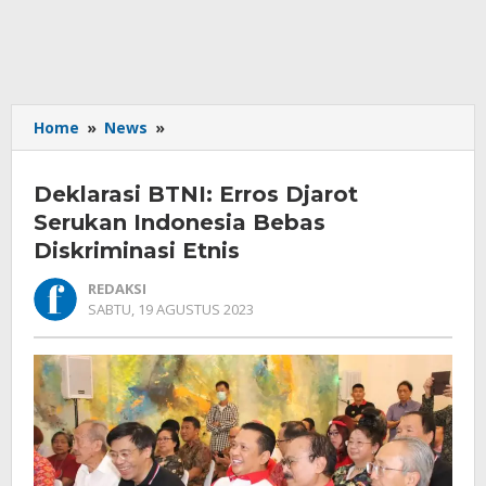
Deklarasi
Home
»
News
»
BTNI:
Erros
Deklarasi BTNI: Erros Djarot
Djarot
Serukan
Serukan Indonesia Bebas
Indonesia
Diskriminasi Etnis
Bebas
Diskriminasi
REDAKSI
Etnis
OLEH
SABTU, 19 AGUSTUS 2023
REDAKSI