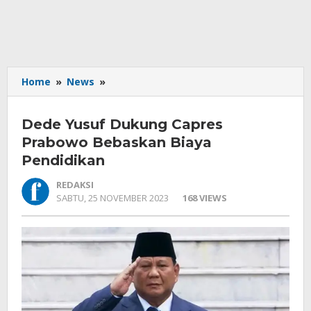
Dede
Home
»
News
»
Yusuf
Dukung
Dede Yusuf Dukung Capres
Capres
Prabowo
Prabowo Bebaskan Biaya
Bebaskan
Pendidikan
Biaya
Pendidikan
REDAKSI
OLEH
SABTU, 25 NOVEMBER 2023
168 VIEWS
REDAKSI