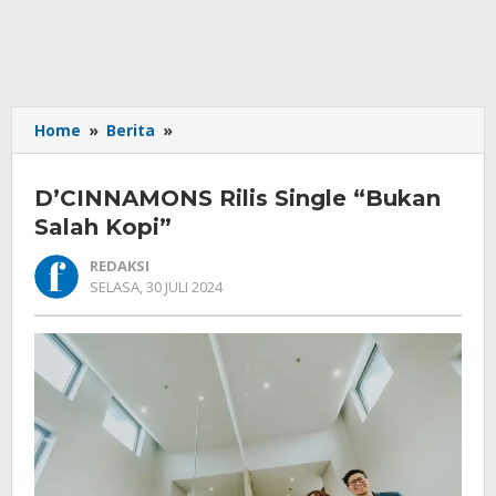
D’CINNAMONS
Home
»
Berita
»
Rilis
Single
D’CINNAMONS Rilis Single “Bukan
“Bukan
Salah
Salah Kopi”
Kopi”
REDAKSI
OLEH
SELASA, 30 JULI 2024
REDAKSI