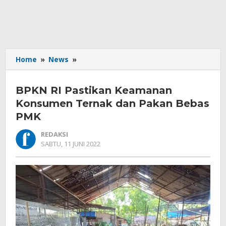
BPKN
Home
»
News
»
RI
Pastikan
BPKN RI Pastikan Keamanan
Keamanan
Konsumen
Konsumen Ternak dan Pakan Bebas
Ternak
PMK
dan
Pakan
REDAKSI
Bebas
OLEH
SABTU, 11 JUNI 2022
REDAKSI
PMK