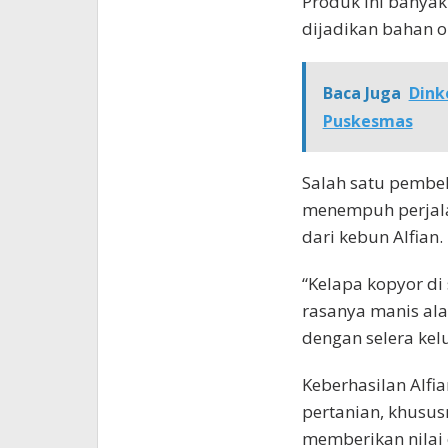
Produk ini banya
dijadikan bahan 
Baca Juga
Dink
Puskesmas
Salah satu pembel
menempuh perjala
dari kebun Alfian.
“Kelapa kopyor di
rasanya manis alam
dengan selera kelu
Keberhasilan Alfi
pertanian, khusus
memberikan nilai 