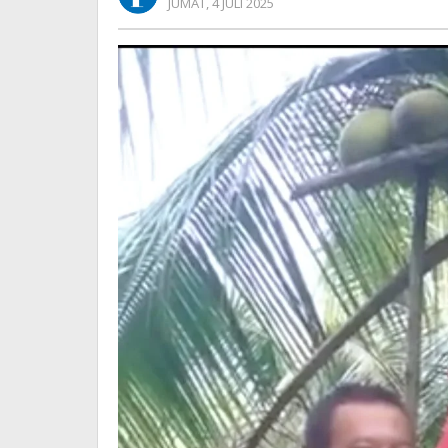
OLEH
JUMAT, 4 JULI 2025
Cuan
REDAKSI
Jutaan
Rupiah