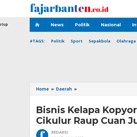
Lewati
ke
konten
utup
News
Politik
Nasional
In
#TAGS:
Politik
Sport
Sepakbola
Olahraga 
Bisnis
Home
»
Daerah
»
Kelapa
Kopyor
Bisnis Kelapa Kopyor
Menjanjikan,
Petani
Cikulur Raup Cuan J
di
Cikulur
REDAKSI
Raup