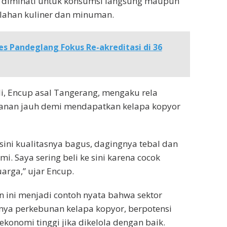
k diminati untuk konsumsi langsung maupun
olahan kuliner dan minuman.
es Pandeglang Fokus Re-akreditasi di 36
i, Encup asal Tangerang, mengaku rela
nan jauh demi mendapatkan kelapa kopyor
 sini kualitasnya bagus, dagingnya tebal dan
i. Saya sering beli ke sini karena cocok
arga,” ujar Encup.
an ini menjadi contoh nyata bahwa sektor
nya perkebunan kelapa kopyor, berpotensi
ekonomi tinggi jika dikelola dengan baik.