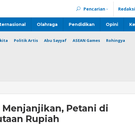
Pencarian
Redaks
ternasional
Olahraga
Pendidikan
Opini
Ke
kita
Politik Artis
Abu Sayyaf
ASEAN Games
Rohingya
 Menjanjikan, Petani di
utaan Rupiah