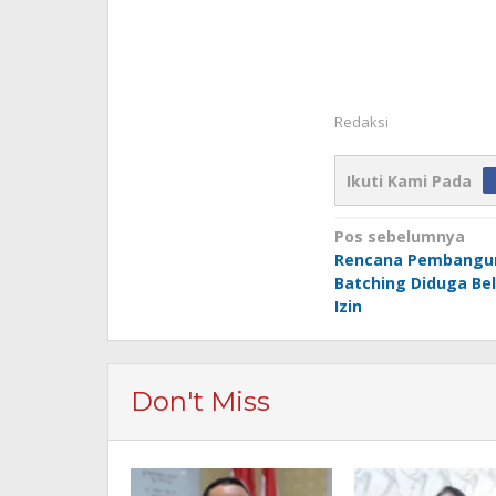
Redaksi
Ikuti Kami Pada
Navigasi
Pos sebelumnya
Rencana Pembangun
pos
Batching Diduga B
Izin
Don't Miss