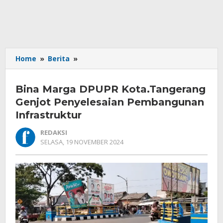
Bina
Home
»
Berita
»
Marga
DPUPR
Bina Marga DPUPR Kota.Tangerang
Kota.Tangerang
Genjot
Genjot Penyelesaian Pembangunan
Penyelesaian
Infrastruktur
Pembangunan
Infrastruktur
REDAKSI
OLEH
SELASA, 19 NOVEMBER 2024
REDAKSI