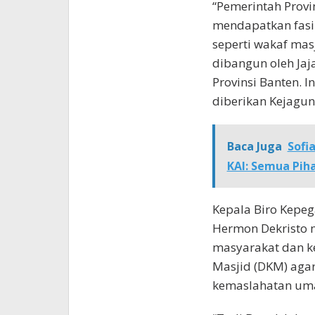
“Pemerintah Provi
mendapatkan fasil
seperti wakaf masj
dibangun oleh Jaj
Provinsi Banten. 
diberikan Kejagu
Baca Juga
Sofi
KAI: Semua Pih
Kepala Biro Kepe
Hermon Dekristo 
masyarakat dan 
Masjid (DKM) aga
kemaslahatan uma