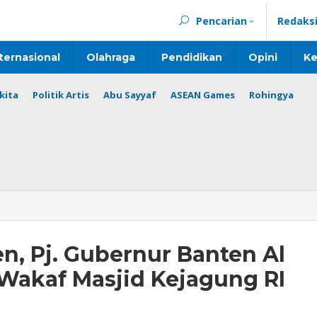
Pencarian
Redaks
ternasional
Olahraga
Pendidikan
Opini
Ke
kita
Politik Artis
Abu Sayyaf
ASEAN Games
Rohingya
n, Pj. Gubernur Banten Al
Wakaf Masjid Kejagung RI