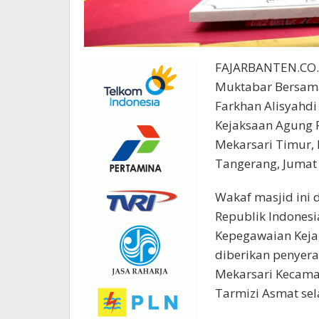
FAJARBANTEN.CO.ID
Muktabar Bersama 
Farkhan Alisyahdi
Kejaksaan Agung Re
Mekarsari Timur,
Tangerang, Jumat 
Wakaf masjid ini 
Republik Indonesia
Kepegawaian Kejag
diberikan penyer
Mekarsari Kecama
Tarmizi Asmat sel