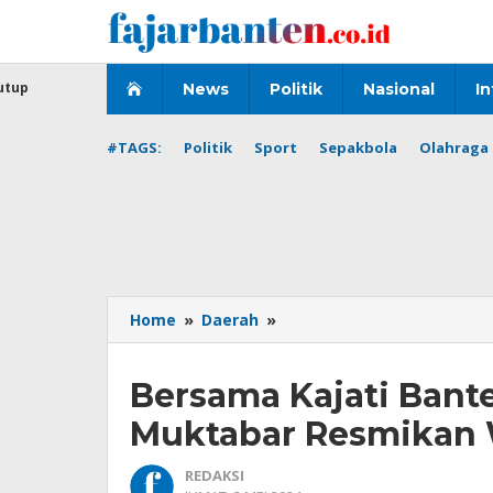
Lewati
ke
konten
utup
News
Politik
Nasional
In
#TAGS:
Politik
Sport
Sepakbola
Olahraga 
Bersama
Home
»
Daerah
»
Kajati
Banten,
Bersama Kajati Bante
Pj.
Gubernur
Muktabar Resmikan 
Banten
Al
REDAKSI
Muktabar