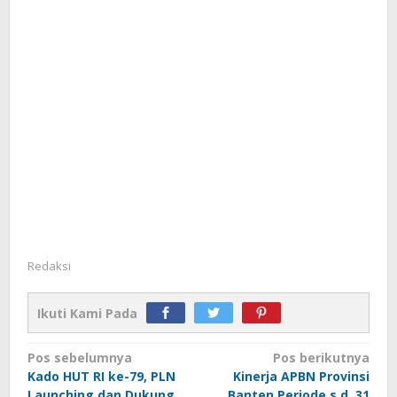
Redaksi
Ikuti Kami Pada
Navigasi
Pos sebelumnya
Pos berikutnya
Kado HUT RI ke-79, PLN
Kinerja APBN Provinsi
pos
Launching dan Dukung
Banten Periode s.d. 31