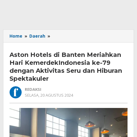
Aston
Home
»
Daerah
»
Hotels
di
Aston Hotels di Banten Meriahkan
Banten
Meriahkan
Hari KemerdekIndonesia ke-79
Hari
dengan Aktivitas Seru dan Hiburan
KemerdekIndonesia
Spektakuler
ke-
79
REDAKSI
dengan
OLEH
SELASA, 20 AGUSTUS 2024
Aktivitas
REDAKSI
Seru
dan
Hiburan
Spektakuler