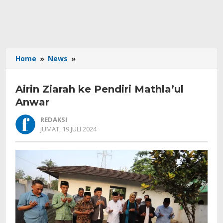
Airin
Home
»
News
»
Ziarah
ke
Airin Ziarah ke Pendiri Mathla’ul
Pendiri
Mathla'ul
Anwar
Anwar
REDAKSI
OLEH
JUMAT, 19 JULI 2024
REDAKSI