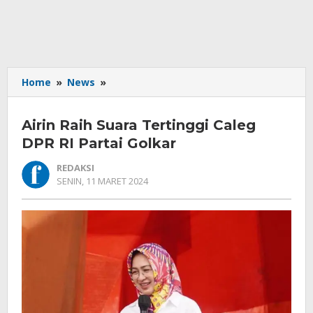
Airin
Home
»
News
»
Raih
Suara
Airin Raih Suara Tertinggi Caleg
Tertinggi
Caleg
DPR RI Partai Golkar
DPR
REDAKSI
RI
OLEH
SENIN, 11 MARET 2024
Partai
REDAKSI
Golkar