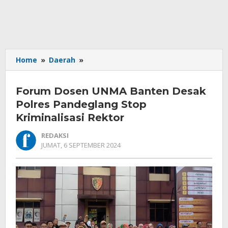
Forum
Home
»
Daerah
»
Dosen
UNMA
Forum Dosen UNMA Banten Desak
Banten
Desak
Polres Pandeglang Stop
Polres
Kriminalisasi Rektor
Pandeglang
Stop
REDAKSI
Kriminalisasi
OLEH
JUMAT, 6 SEPTEMBER 2024
REDAKSI
Rektor