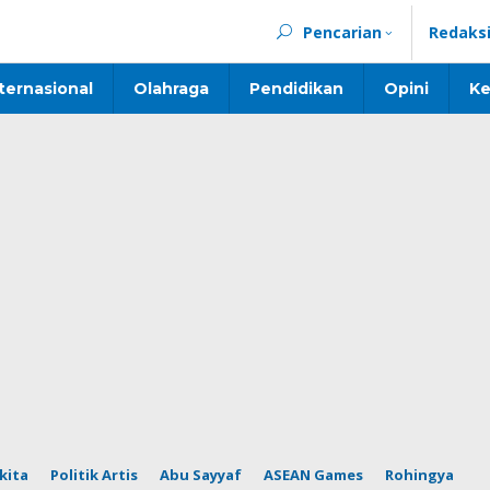
Pencarian
Redaks
ternasional
Olahraga
Pendidikan
Opini
Ke
kita
Politik Artis
Abu Sayyaf
ASEAN Games
Rohingya