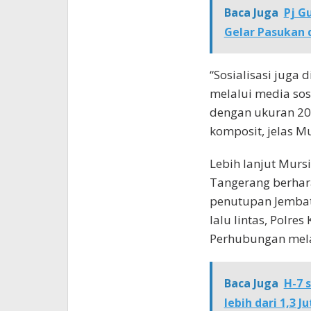
Baca Juga
Pj G
Gelar Pasukan 
“Sosialisasi juga
melalui media sos
dengan ukuran 20 
komposit, jelas M
Lebih lanjut Murs
Tangerang berhar
penutupan Jembat
lalu lintas, Polre
Perhubungan melak
Baca Juga
H-7 
lebih dari 1,3 