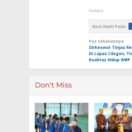
Redaksi
Ikuti Kami Pada
Navigasi
Pos sebelumnya
Dirkeswat Tinjau R
pos
Di Lapas Cilegon, T
Kualitas Hidup WBP
Don't Miss