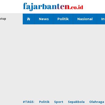
Lewati
ke
konten
utup
News
Politik
Nasional
In
#TAGS:
Politik
Sport
Sepakbola
Olahraga 