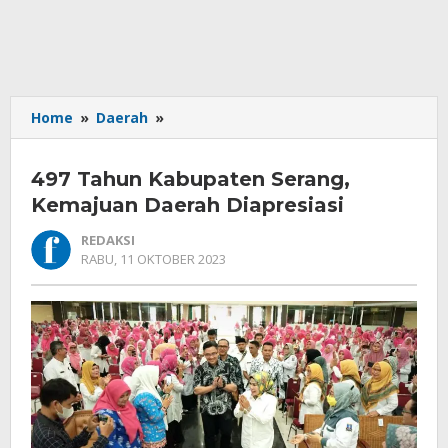
497
Home
»
Daerah
»
Tahun
Kabupaten
497 Tahun Kabupaten Serang,
Serang,
Kemajuan
Kemajuan Daerah Diapresiasi
Daerah
REDAKSI
Diapresiasi
OLEH
RABU, 11 OKTOBER 2023
REDAKSI