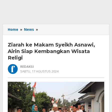
Ziarah
Home
»
News
»
ke
Makam
Ziarah ke Makam Syeikh Asnawi,
Syeikh
Asnawi,
Airin Siap Kembangkan Wisata
Airin
Religi
Siap
Kembangkan
REDAKSI
Wisata
OLEH
SABTU, 17 AGUSTUS 2024
REDAKSI
Religi