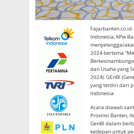
Fajarbanten.co.id
Indonesia, KPw Ba
menyelenggarakan
2024 bertema “Me
Berkesinambungan
dan Usaha yang Sem
2024). GEnBI (Gen
yang terdiri dari
Indonesia.
Acara diawali sa
Provinsi Banten, I
GenBI dalam berba
kedepan untuk pe