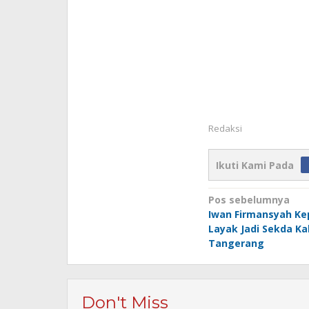
Redaksi
Ikuti Kami Pada
Navigasi
Pos sebelumnya
Iwan Firmansyah K
pos
Layak Jadi Sekda K
Tangerang
Don't Miss