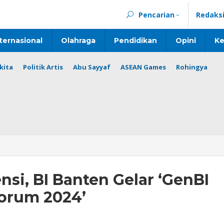
Pencarian
Redaks
ternasional
Olahraga
Pendidikan
Opini
Ke
kita
Politik Artis
Abu Sayyaf
ASEAN Games
Rohingya
si, BI Banten Gelar ‘GenBI
orum 2024’