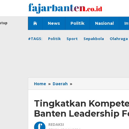
Lewati
ke
konten
utup
News
Politik
Nasional
In
#TAGS:
Politik
Sport
Sepakbola
Olahraga 
Tingkatkan
Home
»
Daerah
»
Kompetensi,
BI
Tingkatkan Kompeten
Banten
Gelar
Banten Leadership F
'GenBI
Banten
REDAKSI
Leadership