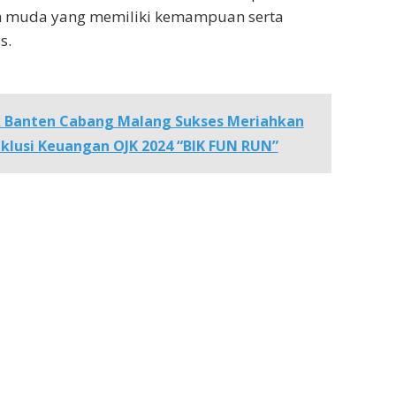
n muda yang memiliki kemampuan serta
s.
 Banten Cabang Malang Sukses Meriahkan
nklusi Keuangan OJK 2024 “BIK FUN RUN”