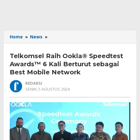
Telkomsel
Home
»
News
»
Raih
Ookla®
Telkomsel Raih Ookla® Speedtest
Speedtest
Awards™
Awards™ 6 Kali Berturut sebagai
6
Best Mobile Network
Kali
Berturut
REDAKSI
sebagai
OLEH
SENIN, 5 AGUSTUS 2024
REDAKSI
Best
Mobile
Network