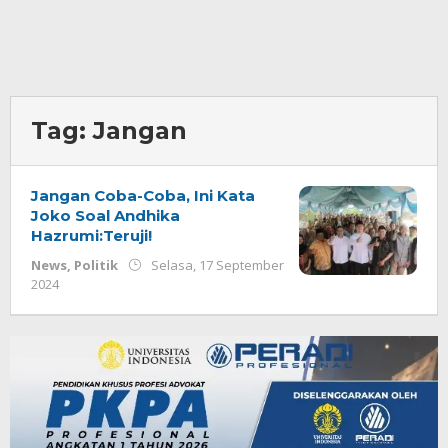
Tag:
Jangan
Jangan Coba-Coba, Ini Kata
Joko Soal Andhika
Hazrumi:Teruji!
News
,
Politik
Selasa, 17 September
oleh
2024
Redaksi