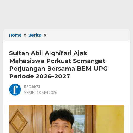
Sultan
Home
»
Berita
»
Abil
Alghifari
Sultan Abil Alghifari Ajak
Ajak
Mahasiswa
Mahasiswa Perkuat Semangat
Perkuat
Perjuangan Bersama BEM UPG
Semangat
Periode 2026–2027
Perjuangan
Bersama
REDAKSI
BEM
OLEH
SENIN, 18 MEI 2026
UPG
REDAKSI
Periode
2026–
2027