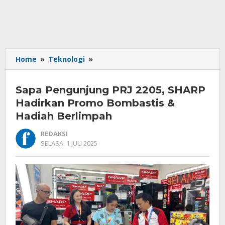
Sapa
Home
»
Teknologi
»
Pengunjung
PRJ
Sapa Pengunjung PRJ 2205, SHARP
2205,
SHARP
Hadirkan Promo Bombastis &
Hadirkan
Hadiah Berlimpah
Promo
Bombastis
REDAKSI
&
OLEH
SELASA, 1 JULI 2025
REDAKSI
Hadiah
Berlimpah