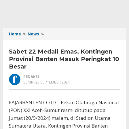
Sabet
Home
»
News
»
22
Medali
Sabet 22 Medali Emas, Kontingen
Emas,
Kontingen
Provinsi Banten Masuk Peringkat 10
Provinsi
Besar
Banten
Masuk
REDAKSI
Peringkat
OLEH
SENIN, 23 SEPTEMBER 2024
REDAKSI
10
Besar
FAJARBANTEN.CO.ID – Pekan Olahraga Nasional
(PON) XXI Aceh-Sumut resmi ditutup pada
Jumat (20/9/2024) malam, di Stadion Utama
Sumatera Utara. Kontingen Provinsi Banten