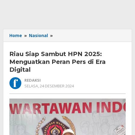
Riau
Home
»
Nasional
»
Siap
Sambut
Riau Siap Sambut HPN 2025:
HPN
2025:
Menguatkan Peran Pers di Era
Menguatkan
Digital
Peran
Pers
REDAKSI
di
OLEH
SELASA, 24 DESEMBER 2024
REDAKSI
Era
Digital