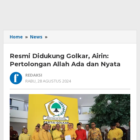
Resmi
Home
»
News
»
Didukung
Golkar,
Resmi Didukung Golkar, Airin:
Airin:
Pertolongan
Pertolongan Allah Ada dan Nyata
Allah
REDAKSI
Ada
OLEH
RABU, 28 AGUSTUS 2024
dan
REDAKSI
Nyata