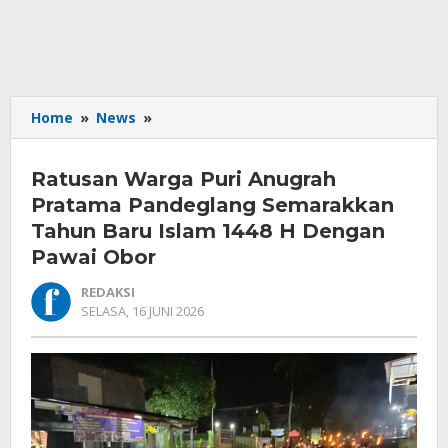
Ratusan
Home
»
News
»
Warga
Puri
Ratusan Warga Puri Anugrah
Anugrah
Pratama
Pratama Pandeglang Semarakkan
Pandeglang
Tahun Baru Islam 1448 H Dengan
Semarakkan
Pawai Obor
Tahun
Baru
REDAKSI
Islam
OLEH
SELASA, 16 JUNI 2026
1448
REDAKSI
H
Dengan
Pawai
Obor