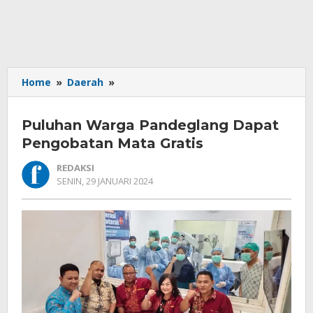
Puluhan
Home
»
Daerah
»
Warga
Pandeglang
Puluhan Warga Pandeglang Dapat
Dapat
Pengobatan
Pengobatan Mata Gratis
Mata
REDAKSI
Gratis
OLEH
SENIN, 29 JANUARI 2024
REDAKSI