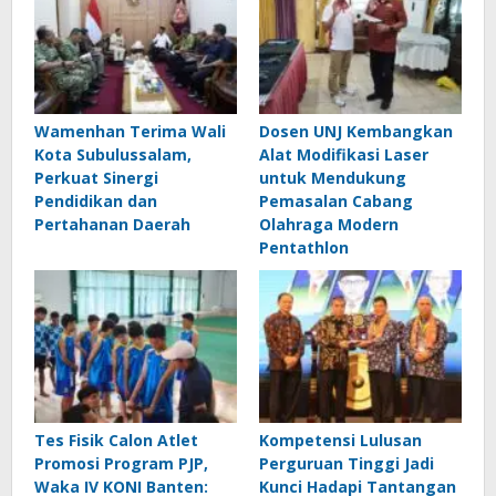
Wamenhan Terima Wali
Dosen UNJ Kembangkan
Kota Subulussalam,
Alat Modifikasi Laser
Perkuat Sinergi
untuk Mendukung
Pendidikan dan
Pemasalan Cabang
Pertahanan Daerah
Olahraga Modern
Pentathlon
Tes Fisik Calon Atlet
Kompetensi Lulusan
Promosi Program PJP,
Perguruan Tinggi Jadi
Waka IV KONI Banten:
Kunci Hadapi Tantangan