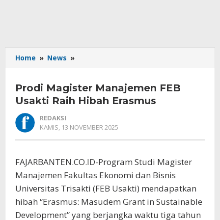
Prodi
Home
»
News
»
Magister
Manajemen
Prodi Magister Manajemen FEB
FEB
Usakti
Usakti Raih Hibah Erasmus
Raih
REDAKSI
Hibah
OLEH
KAMIS, 13 NOVEMBER 2025
Erasmus
REDAKSI
FAJARBANTEN.CO.ID-Program Studi Magister
Manajemen Fakultas Ekonomi dan Bisnis
Universitas Trisakti (FEB Usakti) mendapatkan
hibah “Erasmus: Masudem Grant in Sustainable
Development” yang berjangka waktu tiga tahun