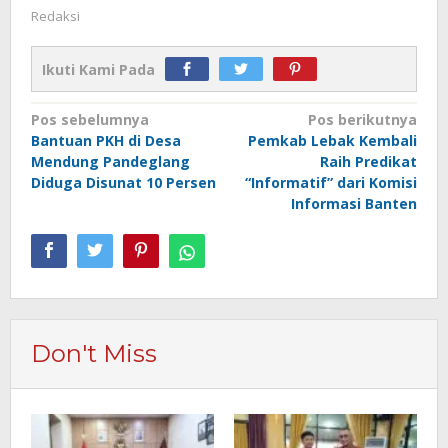
Redaksi
Ikuti Kami Pada
Navigasi
Pos sebelumnya
Pos berikutnya
Bantuan PKH di Desa
Pemkab Lebak Kembali
pos
Mendung Pandeglang
Raih Predikat
Diduga Disunat 10 Persen
“Informatif” dari Komisi
Informasi Banten
Don't Miss