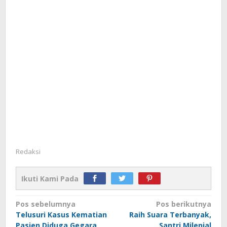
Redaksi
Ikuti Kami Pada
Navigasi
Pos sebelumnya
Pos berikutnya
Telusuri Kasus Kematian
Raih Suara Terbanyak,
pos
Pasien Diduga Gegara
Santri Milenial