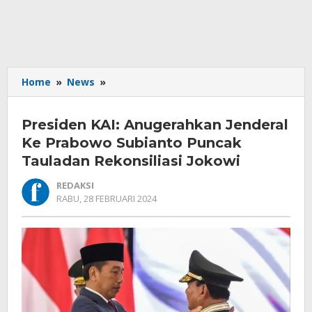
Presiden
Home
»
News
»
KAI:
Anugerahkan
Presiden KAI: Anugerahkan Jenderal
Jenderal
Ke
Ke Prabowo Subianto Puncak
Prabowo
Tauladan Rekonsiliasi Jokowi
Subianto
Puncak
REDAKSI
Tauladan
OLEH
RABU, 28 FEBRUARI 2024
REDAKSI
Rekonsiliasi
Jokowi