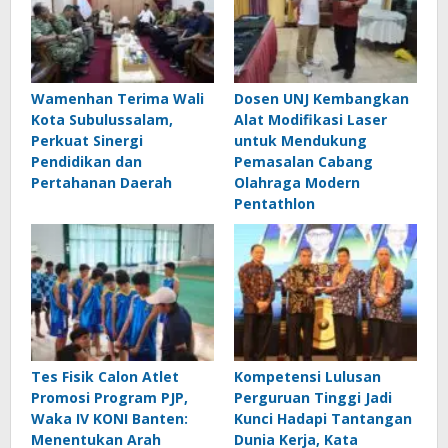
Wamenhan Terima Wali
Dosen UNJ Kembangkan
Kota Subulussalam,
Alat Modifikasi Laser
Perkuat Sinergi
untuk Mendukung
Pendidikan dan
Pemasalan Cabang
Pertahanan Daerah
Olahraga Modern
Pentathlon
Tes Fisik Calon Atlet
Kompetensi Lulusan
Promosi Program PJP,
Perguruan Tinggi Jadi
Waka IV KONI Banten:
Kunci Hadapi Tantangan
Menentukan Arah
Dunia Kerja, Kata