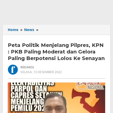
Peta
Home
»
News
»
Politik
Menjelang
Peta Politik Menjelang Pilpres, KPN
Pilpres,
KPN
: PKB Paling Moderat dan Gelora
:
Paling Berpotensi Lolos Ke Senayan
PKB
Paling
REDAKSI
Moderat
OLEH
SELASA, 13 DESEMBER 2022
REDAKSI
dan
Gelora
Paling
Berpotensi
Lolos
Ke
Senayan