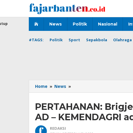
Lewati
ke
konten
utup
News
Politik
Nasional
In
#TAGS:
Politik
Sport
Sepakbola
Olahraga 
PERTAHANAN:
Home
»
News
»
Brigjen
Antoninho:
PERTAHANAN: Brigjen
Sinergitas
TNI
AD – KEMENDAGRI ad
AD
-
REDAKSI
KEMENDAGRI