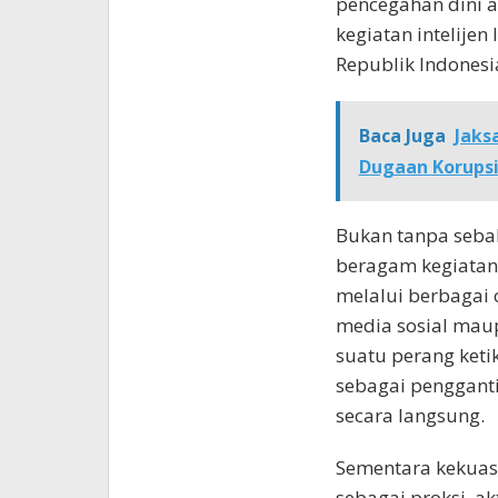
pencegahan dini 
kegiatan intelije
Republik Indonesi
Baca Juga
Jaks
Dugaan Korupsi
Bukan tanpa sebab
beragam kegiatan 
melalui berbagai 
media sosial mau
suatu perang ket
sebagai pengganti
secara langsung.
Sementara kekuas
sebagai proksi, a