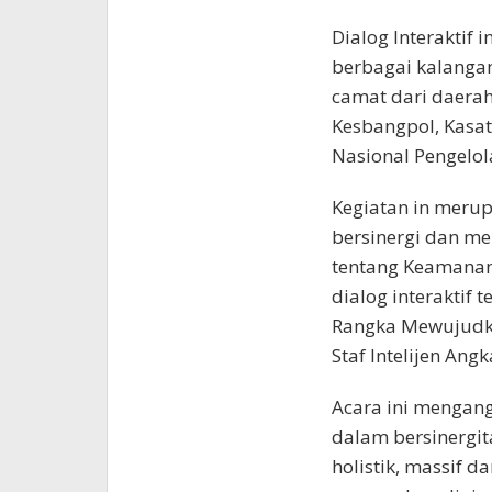
Dialog Interaktif i
berbagai kalangan
camat dari daerah
Kesbangpol, Kasa
Nasional Pengelo
Kegiatan in meru
bersinergi dan m
tentang Keamanan,
dialog interaktif 
Rangka Mewujudka
Staf Intelijen Angk
Acara ini mengang
dalam bersinergita
holistik, massif 