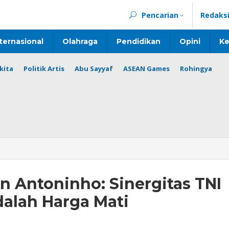
Pencarian
Redaks
ternasional
Olahraga
Pendidikan
Opini
Ke
kita
Politik Artis
Abu Sayyaf
ASEAN Games
Rohingya
 Antoninho: Sinergitas TNI
alah Harga Mati