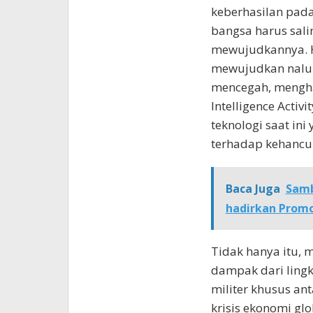
keberhasilan pada
bangsa harus sal
mewujudkannya. H
mewujudkan nalur
mencegah, mengh
Intelligence Activi
teknologi saat ini
terhadap kehancu
Baca Juga
Samb
hadirkan Promo
Tidak hanya itu, 
dampak dari lingk
militer khusus an
krisis ekonomi glo