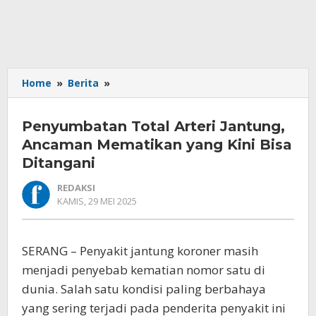
Penyumbatan
Home
»
Berita
»
Total
Arteri
Penyumbatan Total Arteri Jantung,
Jantung,
Ancaman
Ancaman Mematikan yang Kini Bisa
Mematikan
Ditangani
yang
Kini
REDAKSI
Bisa
OLEH
KAMIS, 29 MEI 2025
REDAKSI
Ditangani
SERANG – Penyakit jantung koroner masih
menjadi penyebab kematian nomor satu di
dunia. Salah satu kondisi paling berbahaya
yang sering terjadi pada penderita penyakit ini