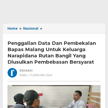
Penggalian
Home
»
Nasional
»
Data
Dan
Penggalian Data Dan Pembekalan
Pembekalan
Bapas
Bapas Malang Untuk Keluarga
Malang
Narapidana Rutan Bangil Yang
Untuk
Diusulkan Pembebasan Bersyarat
Keluarga
Narapidana
REDAKSI
Rutan
OLEH
RABU, 17 JANUARI 2024
Bangil
REDAKSI
Yang
Diusulkan
Pembebasan
Bersyarat