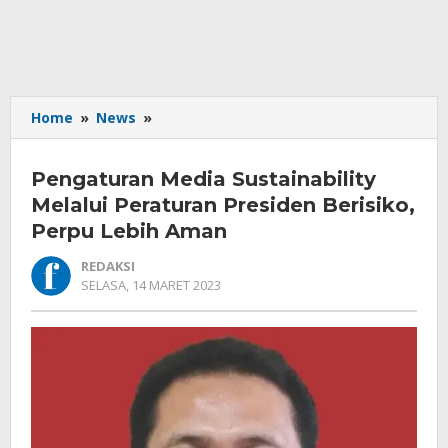
Pengaturan
Home
»
News
»
Media
Sustainability
Pengaturan Media Sustainability
Melalui
Peraturan
Melalui Peraturan Presiden Berisiko,
Presiden
Perpu Lebih Aman
Berisiko,
Perpu
REDAKSI
Lebih
OLEH
SELASA, 14 MARET 2023
REDAKSI
Aman