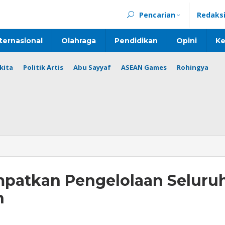
Pencarian
Redaks
ternasional
Olahraga
Pendidikan
Opini
Ke
kita
Politik Artis
Abu Sayyaf
ASEAN Games
Rohingya
patkan Pengelolaan Seluru
n