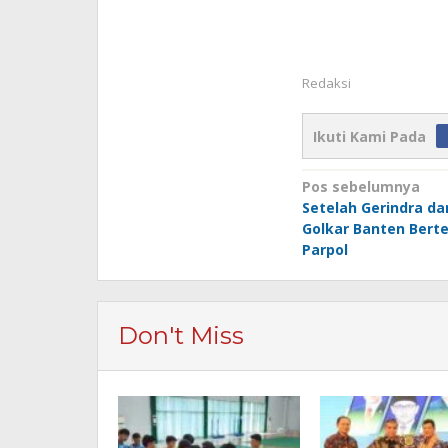
Redaksi
Ikuti Kami Pada
Navigasi
Pos sebelumnya
Setelah Gerindra d
pos
Golkar Banten Ber
Parpol
Don't Miss