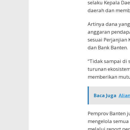
selaku Kepala Da
daerah dan memba
Artinya dana yang
anggaran pendapat
sesuai Perjanjian
dan Bank Banten.
“Tidak sampai di 
turunan ekosistem
memberikan mutual
Baca Juga
Alia
Pemprov Banten ju
mengelola semua 
melalui report pe