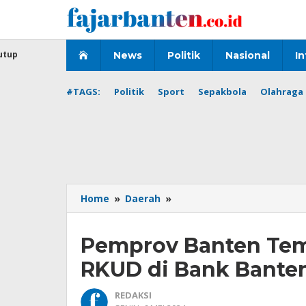
Lewati
ke
konten
utup
News
Politik
Nasional
In
#TAGS:
Politik
Sport
Sepakbola
Olahraga 
Pemprov
Home
»
Daerah
»
Banten
Tempatkan
Pemprov Banten Tem
Pengelolaan
Seluruh
RKUD di Bank Bante
RKUD
di
REDAKSI
Bank