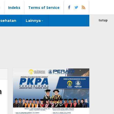
i
Indeks
Terms of Service
tutup
sehatan
Lainnya
h