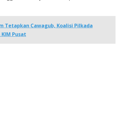
m Tetapkan Cawagub, Koalisi Pilkada
 KIM Pusat