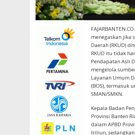
FAJARBANTEN.CO.I
menegaskan jika 
Daerah (RKUD) di
RKUD itu tidak h
Pendapatan Asli D
mengelola sumber
Layanan Umum Dae
(BOS), termasuk u
SMAN/SMKN.
Kepala Badan Pen
Provinsi Banten R
dalam APBD Provin
triliun, sedangkan