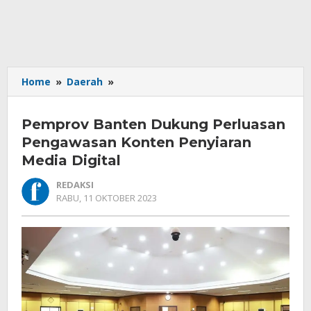
Pemprov
Home
»
Daerah
»
Banten
Dukung
Pemprov Banten Dukung Perluasan
Perluasan
Pengawasan
Pengawasan Konten Penyiaran
Konten
Media Digital
Penyiaran
Media
REDAKSI
Digital
OLEH
RABU, 11 OKTOBER 2023
REDAKSI